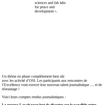
sciences and fab labs
for peace and
development ».
Un thème en phase complètement bien sûr
avec les activité d’OSI. Les participants aux rencontres de
l’Excellence vont exercer leur nouveau talent journalistique .... et de
réseautage !
Voici leurs comptes rendus journalistiques :
Le groupe 5 avait pour but de discuter sur le parallèle entre