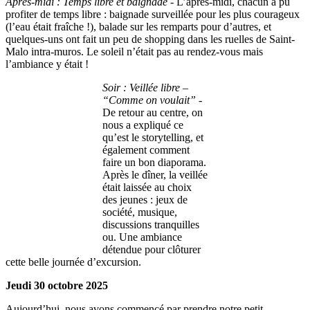
Après-midi : Temps libre et baignade
- L’après-midi, chacun a pu
profiter de temps libre : baignade surveillée pour les plus courageux
(l’eau était fraîche !), balade sur les remparts pour d’autres, et
quelques-uns ont fait un peu de shopping dans les ruelles de Saint-
Malo intra-muros. Le soleil n’était pas au rendez-vous mais
l’ambiance y était !
Soir : Veillée libre –
“Comme on voulait”
-
De retour au centre, on
nous a expliqué ce
qu’est le storytelling, et
également comment
faire un bon diaporama.
Après le dîner, la veillée
était laissée au choix
des jeunes : jeux de
société, musique,
discussions tranquilles
ou. Une ambiance
détendue pour clôturer
cette belle journée d’excursion.
Jeudi 30 octobre 2025
Aujourd’hui, nous avons commencé par prendre notre petit