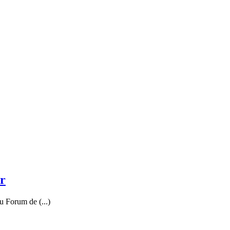
er
u Forum de (...)