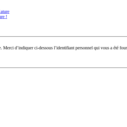
ature
re !
Pour participer à ce fo