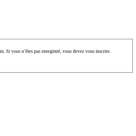
rum, vous devez vous enregistrer au préalable. Merci d’indiquer ci-dessous l’identifiant personnel qui vous a été fourni. Si vous n’êtes pas enregistré, vous devez vous inscrire.