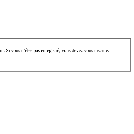
rum, vous devez vous enregistrer au préalable. Merci d’indiquer ci-dessous l’identifiant personnel qui vous a été fourni. Si vous n’êtes pas enregistré, vous devez vous inscrire.