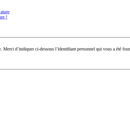
ature
re !
Pour participer à ce fo